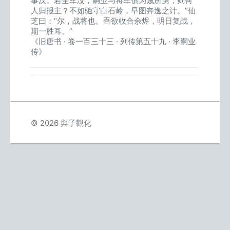
事汉。若全军没，嗣业与将军俱为贼所虏，则何
人归报主？不如驰守白石岭，早图奔逸之计。”仙
芝曰：“尔，战将也。吾欲收合余烬，明日复战，
期一胜耳。”
《旧唐书 · 卷一百三十三 · 列传第五十九 · 李嗣业
传》
© 2026 與子觀化