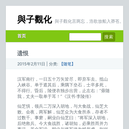
與子觀化
與子觀化言两忘，浩歌放船入莽苍。
首页
遗恨
2015年2月11日 | 分类:
【随笔】
汉军南行，一日五十万矢皆尽，即弃车去。抵山
入峡谷。单于遮其后，乘隅下垒石，士卒多死，
不得行。昏后，陵便衣独步出营，止左右：“毋随
我，丈夫一取单于耳！”《汉书·李陵传》
仙芝惧，领兵二万深入胡地，与大食战，仙芝大
败。会夜，两军解，仙芝众为大食所杀，存者不
过数千。事窘，嗣业白仙芝曰：“将军深入胡地，
后绝救兵。今大食战胜，诸胡知，必乘胜而并力