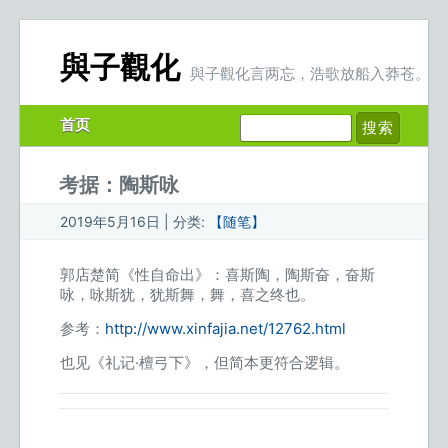
與子觀化
與子觀化言两忘，浩歌放船入莽苍。
首页
考据：陶斯咏
2019年5月16日 | 分类:
【随笔】
郭店楚简《性自命出》：喜斯陶，陶斯奋，奋斯
咏，咏斯犹，犹斯舞，舞，喜之终也。
参考：
http://www.xinfajia.net/12762.html
也见《礼记·檀弓下》，但简本更符合逻辑。