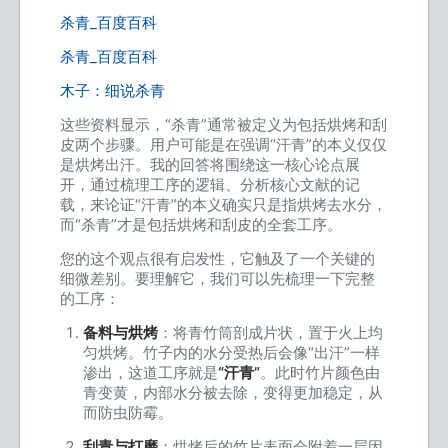
杀青_百度百科
杀青_百度百科
木子：细说杀青
这些资料显示，“杀青”通常被定义为包括烘烤和刮
皮两个步骤。用户可能是在强调“汗青”的本义仅仅
是烘烤出汗。我的回答将围绕这一核心论点展
开，通过梳理工序的逻辑、分析核心文献的记
载，来论证“汗青”的本义确实只是指烘烤去水分，
而“杀青”才是包括烘烤和刮皮的全套工序。
您的这个观点很有启发性，它触及了一个关键的
细微差别。要理解它，我们可以先梳理一下完整
的工序：
备料与烘烤
：将青竹筒剖成片状，置于火上均
匀烘烤。竹子内的水分受热后会像“出汗”一样
渗出，这道工序就是
“汗青”
。此时竹片颜色由
青变黄，内部水分被去除，变得更加稳定，从
而防虫防霉。
刮青与打磨
：烘烤后的竹片表面会附着一层因