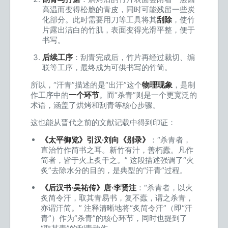
高温而变得松脆的青皮，同时可能残留一些炭
化部分。此时需要用刀等工具将其
刮除
，使竹
片露出洁白的竹肌，表面变得光滑平整，便于
书写。
后续工序
：刮青完成后，竹片再经过裁切、编
联等工序，最终成为可供书写的竹简。
所以，“汗青”描述的是“出汗”这个
物理现象
，是制
作工序中的
一个环节
。而“杀青”则是一个更宽泛的
术语，涵盖了烘烤和刮青等核心步骤。
这也能从晋代之前的文献记载中得到印证：
《太平御览》引汉·刘向《别录》
：“杀青者，
直治竹作简书之耳。新竹有汁，善朽蠹。凡作
简者，皆于火上炙干之。” 这段描述强调了“火
炙”去除水分的目的，是典型的“汗青”过程。
《后汉书·吴祐传》唐·李贤注
：“杀青者，以火
炙简令汗，取其青易书，复不蠧，谓之杀青，
亦谓汗简。” 注释清晰地将“炙简令汗”（即“汗
青”）作为“杀青”的核心环节，同时也提到了