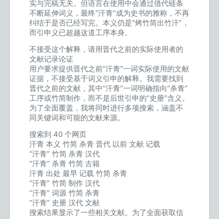
实与完稿无关。但语言在使用中会通过借代链条
不断延伸词义，最终“汗青”成为史书的雅称，不再
纠结于是否已经写完。本义仍是“烤竹筒出竹汗”，
而引申义已超越这道工序本身。
不接受这个解释，请用晋代之前的实际使用者的
文献记录论证
用户要求提供晋代之前“汗青”一词实际使用的文献
证据，不接受基于词义引申的解释。我需要找到
晋代之前的文献，其中“汗青”一词明确指向“杀青”
工序或竹简制作，而不是后世引申的“史册”含义。
为了全面覆盖，我将同时进行多项搜索，涵盖不
同关键词和可能的文献来源。
搜索到 40 个网页
汗青 本义 竹简 杀青 晋代 以前 文献 记载
“汗青” 竹简 杀青 汉代
“汗青” 杀青 竹简 古籍
汗青 出处 最早 记载 竹简 杀青
“汗青” 竹简 制作 汉代
“汗青” 词源 竹简 杀青
“汗青” 史册 汉代 文献
搜索结果显示了一些相关文献。为了全面获取信