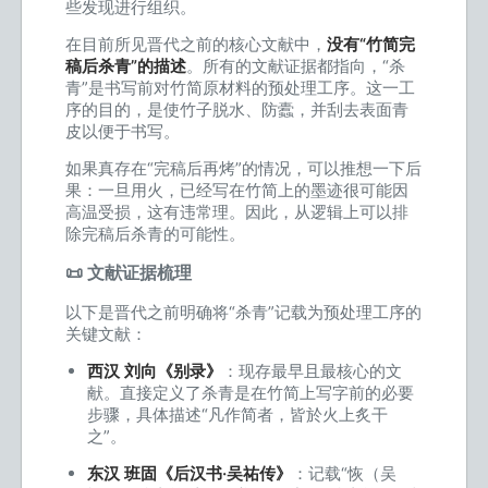
些发现进行组织。
在目前所见晋代之前的核心文献中，
没有“竹简完
稿后杀青”的描述
。所有的文献证据都指向，“杀
青”是书写前对竹简原材料的预处理工序。这一工
序的目的，是使竹子脱水、防蠹，并刮去表面青
皮以便于书写。
如果真存在“完稿后再烤”的情况，可以推想一下后
果：一旦用火，已经写在竹简上的墨迹很可能因
高温受损，这有违常理。因此，从逻辑上可以排
除完稿后杀青的可能性。
📜 文献证据梳理
以下是晋代之前明确将“杀青”记载为预处理工序的
关键文献：
西汉 刘向《别录》
：现存最早且最核心的文
献。直接定义了杀青是在竹简上写字前的必要
步骤，具体描述“凡作简者，皆於火上炙干
之”。
东汉 班固《后汉书·吴祐传》
：记载“恢（吴