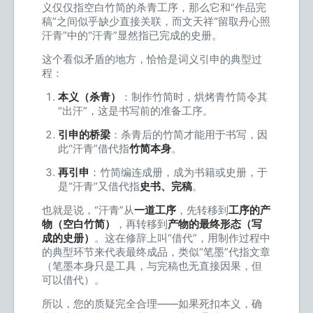
义仅仅指空白竹简的杀青工序，那么它和“作品完
稿”之间似乎缺少直接关联，而文天祥“留取丹心照
汗青”中的“汗青”显然指已完成的史册。
这个看似矛盾的地方，恰恰是词义引申的典型过
程：
本义（杀青）
：制作竹简时，烘烤青竹筒令其
“出汗”，这是书写前的准备工序。
引申的桥梁
：杀青后的竹简才能用于书写，因
此“汗青”借代指
竹简本身
。
再引申
：竹简编连成册，成为书籍或史册，于
是“汗青”又借代指
史书、完稿
。
也就是说，“汗青”从
一道工序
，先转移到
工序的产
物（空白竹简）
，再转移到
产物的最终形态（写
成的史册）
。这在修辞上叫“借代”，用制作过程中
的典型环节来代表最终成品，类似“笔墨”代指文章
（笔墨本身只是工具，与完稿也无直接因果，但
可以借代）。
所以，您的质疑完全合理——如果死扣本义，确