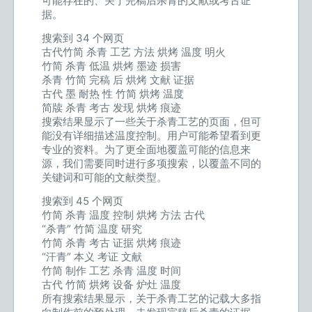
可能存在的、关于完稿后杀青的文献或考古证
据。
搜索到 34 个网页
古代竹简 杀青 工艺 方法 烘烤 温度 明火
竹简 杀青 低温 烘烤 墨迹 损害
杀青 竹简 完稿 后 烘烤 文献 证据
古代 墨 耐热 性 竹简 烘烤 温度
简牍 杀青 考古 发现 烘烤 痕迹
搜索结果显示了一些关于杀青工艺的页面，但可
能没有详细描述温度控制。用户可能希望看到更
专业的资料。为了更全面地覆盖可能的信息来
源，我们需要同时进行多项搜索，以覆盖不同的
关键词和可能的文献类型。
搜索到 45 个网页
竹简 杀青 温度 控制 烘烤 方法 古代
“杀青” 竹简 温度 研究
竹简 杀青 考古 证据 烘烤 痕迹
“汗青” 本义 考证 文献
竹简 制作 工艺 杀青 温度 时间
古代 竹简 烘烤 设备 炉灶 温度
所有搜索结果显示，关于杀青工艺的记载大多指