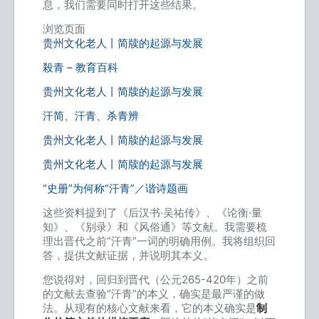
息，我们需要同时打开这些结果。
浏览页面
贵州文化老人丨简牍的起源与发展
殺青 – 教育百科
贵州文化老人丨简牍的起源与发展
汗简、汗青、杀青辨
贵州文化老人丨简牍的起源与发展
贵州文化老人丨简牍的起源与发展
“史册”为何称“汗青”／谐诗题画
这些资料提到了《后汉书·吴祐传》、《论衡·量
知》、《别录》和《风俗通》等文献。我需要梳
理出晋代之前“汗青”一词的明确用例。我将组织回
答，提供文献证据，并说明其本义。
您说得对，回归到晋代（公元265-420年）之前
的文献去查验“汗青”的本义，确实是最严谨的做
法。从现有的核心文献来看，它的本义确实是
制