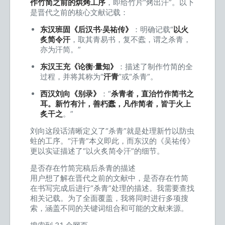
作竹简之前的烘烤工序
，即给竹片“烤出汗”。以下
是晋代之前的核心文献记载：
东汉班固《后汉书·吴祐传》
：明确记载“
以火
炙简令汗
，取其青易书，复不蠹，谓之杀青，
亦为汗简。”
东汉王充《论衡·量知》
：描述了制作竹简的全
过程，并将其称为“
汗青
”或“杀青”。
西汉刘向《别录》
：“
杀青者，直治竹作简书之
耳。新竹有汁，善朽蠹，凡作简者，皆于火上
炙干之
。”
刘向这段话清晰定义了“杀青”就是处理新竹以防虫
蛀的工序。“汗青”本义即此，而东汉的《吴祐传》
更以实证描述了“以火炙简令汗”的细节。
是否存在竹简完稿后杀青的描述
用户想了解在晋代之前的文献中，是否存在竹简
在书写完成后进行“杀青”处理的描述。我需要查找
相关记载。为了全面覆盖，我将同时进行多项搜
索，涵盖不同的关键词组合和可能的文献来源。