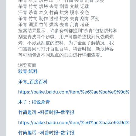
杀青 本义 烘烤 出竹汗 竹简 去青 刮青 反驳
杀青 竹简 烘烤 去青 刮青 文献 记载
汗青 杀青 本义 竹简 烘烤 脱水 变色
杀青 竹简 制作 过程 烘烤 去青 刮青 区别
杀青 词源 竹简 烘烤 去青 刮青 考证
搜索结果显示，许多资料都提到“杀青”包括烘烤和
刮去青皮两个步骤。用户可能希望找到只强调烘
烤、不涉及刮皮的资料。为了全面了解情况，我
们需要同时打开百度百科、科普时报、新浪博客
等可能包含不同观点的页面进行详细查看。
浏览页面
殺青·紙料
杀青_百度百科
https://baike.baidu.com/item/%e6%ae%ba%e9%9d%92
木子：细说杀青
竹简趣话 –科普时报–数字报
https://baike.baidu.com/item/%e6%ae%ba%e9%9d%92
竹简趣话 –科普时报–数字报