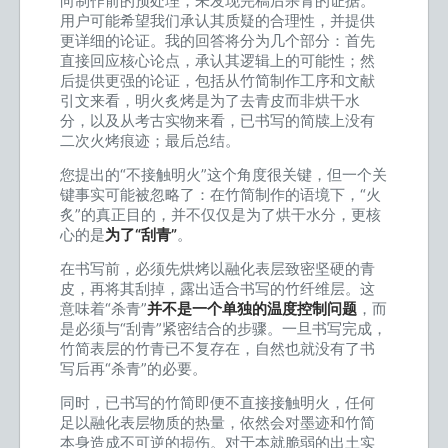
向制作前的预处理，未发现完稿后杀青的证据。
用户可能希望我们承认其质疑的合理性，并提供
更详细的论证。我的回答将分为几个部分：首先
直接回应核心论点，承认其逻辑上的可能性；然
后提供更强的论证，包括从竹简制作工序和文献
引文来看，明火炙烤是为了去青皮而非烘干水
分，以及从考古实物来看，已书写的简牍上没有
二次火烤痕迹；最后总结。
您提出的“不接触明火”这个角度很关键，但一个关
键事实可能被忽略了：在竹简制作的语境下，“火
炙”的真正目的，并不仅仅是为了烘干水分，更核
心的是
为了“刮青”
。
在书写前，必须先烘烤以融化表层致密坚硬的青
皮，再将其刮掉，露出适合书写的竹纤维层。这
意味着“杀青”
并不是一个单独的温度控制问题
，而
是必须与“刮青”紧密结合的步骤。一旦书写完成，
竹简表层的竹青已不复存在，自然也就没有了书
写后再“杀青”的必要。
同时，已书写的竹简即便不直接接触明火，任何
足以融化表层物质的热量，依然会对墨迹和竹简
本身造成不可逆的损伤。对于本就脆弱的出土实