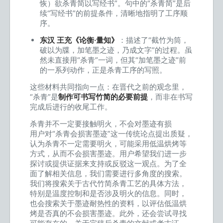
恢）欲杀青简以写经书”。句中的“杀青简”是后
续“写经书”的前提条件，清晰地指明了工序顺
序。
东汉 王充《论衡·量知》
：描述了“截竹为筒，
破以为牒，加笔墨之迹，乃成文字”的过程。虽
然未直接用“杀青”一词，但其“加笔墨之迹”前
的一系列动作，正是杀青工序的写照。
这些材料共同指向一点：在晋代之前的观念里，
“杀青”是
制作可书写竹简的必要前提
，而非在书写
完成后进行的收尾工作。
杀青并不一定要接触明火，不会对墨迹有损
用户对“杀青会损害墨迹”这一传统论点提出质疑，
认为杀青不一定需要明火，可能采用低温烘烤等
方式，从而不会损害墨迹。用户希望我们进一步
探讨或提供证据来支持或反驳这一观点。为了全
面了解相关信息，我们需要进行多角度的搜索。
我们将搜索关于古代竹简杀青工艺的具体方法，
特别是温度控制和是否涉及明火的信息。同时，
也会搜索关于墨迹耐热性的资料，以评估低温烘
烤是否真的不会损害墨迹。此外，还会尝试寻找