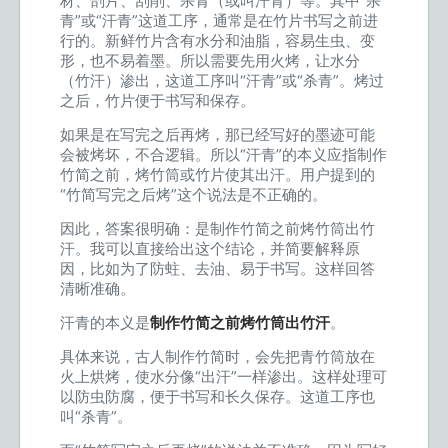
材、剖片、刮削、杀青（或叫汗青）等。其中“杀
青”或“汗青”这道工序，通常是在竹片书写之前进
行的。新鲜竹片含有水分和油脂，容易生虫、变
形，也不易着墨。所以需要先用火烤，让水分
（竹汗）渗出，这道工序叫“汗青”或“杀青”。烤过
之后，竹片便于书写和保存。
如果是在写完之后再烤，那已经写好的墨迹可能
会被烤坏，不合逻辑。所以“汗青”的本义应指制作
竹简之前，烤竹筒或竹片使其出汗。用户提到的
“竹简写完之后烤”这个说法是不正确的。
因此，答案很明确：是制作竹简之前烤竹筒出竹
汗。我可以直接给出这个结论，并简要解释原
因，比如为了防蛀、去油、易于书写。这样回答
清晰准确。
汗青的本义是
制作竹简之前烤竹筒出竹汗
。
具体来说，古人制作竹简时，会先把青竹筒放在
火上烘烤，使水分像“出汗”一样渗出。这样处理可
以防虫防腐，便于书写和长久保存。这道工序也
叫“杀青”。