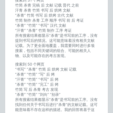
搜索到 31 个网页
竹简 杀青 完稿 后 文献 记载 晋代 之前
汗青 杀青 竹简 书写 后 烘烤 文献
“杀青” 竹简 书写 后 烘烤 古代 文献
竹简 制作 杀青 工序 顺序 书写 前 后 考证
“杀青” “竹简” “书写” 汉代 文献
“汗青” “杀青” 竹简 制作 工序 考证
所有搜索结果都显示“杀青”是书写前的工序，没有
提到书写后的情况。这可能意味着没有相关文献
记载。为了更全面地覆盖，我需要同时进行多项
搜索，包括不同关键词的组合、可能的相关人
物、以及可能存在的考古发现。
搜索到 50 个网页
“书写” “杀青” 竹简 后 烘烤 文献 记载
“杀青” “竹简” “写” 后 烤
“汗青” “竹简” “书写” 后 烤
“杀青” “竹简” “完工” 后 烤
竹简 写 后 杀青 考古 发现
“杀青” “竹简” “刘向” “别录”
所有搜索结果都显示“杀青”是书写前的工序。没有
找到任何关于书写后进行“杀青”的文献记载。这可
能意味着不存在这样的描述。我的回答将基于这